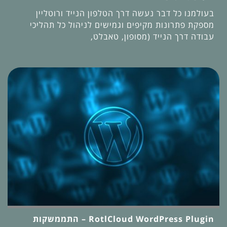
בעולמנו כל דבר נעשה דרך הטלפון הנייד ורוטליין
מספקת פתרונות מקיפים וגמישים לניהול כל תהליכי
עבודה דרך הנייד (מסופון, טאבלט,
RotlCloud WordPress Plugin – התממשקות